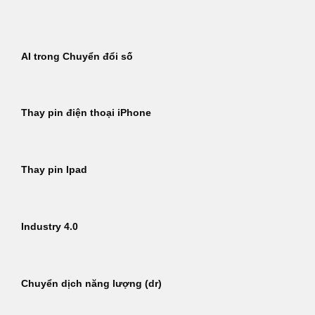
Bỏ
qua
nội
AI trong Chuyển đổi số
dung
Thay pin điện thoại iPhone
Thay pin Ipad
Industry 4.0
Chuyển dịch năng lượng (dr)