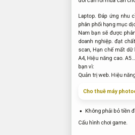
đôi căn rồi mua căn ch
Laptop.
Đáp ứng nhu c
phân phối hạng mục dị
Nam bạn sẽ được phân 
doanh nghiệp.
đạt chấ
scan,
Hạn chế mất dữ l
A4,
Hiệu năng cao.
A5…
bạn vì:
Quản trị web.
Hiệu năng
Cho thuê máy photoc
Không phải bỏ tiền 
Cấu hình chơi game.