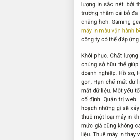
lượng in sắc nét.
bởi t
trường nhằm cái bỏ đa 
chăng hơn.
Gaming gea
máy in màu vận hành b
công ty có thể đáp ứng
Khôi phục.
Chất lượng 
chúng sở hữu thể giúp
doanh nghiệp.
Hồ sơ,
H
gọn,
Hạn chế mất dữ li
mất dữ liệu.
Một yếu tố
cố định.
Quản trị web.
hoạch những gì sẽ xảy
thuê một loại máy in kh
mức giá cũng không ca
liệu.
Thuê máy in thay v