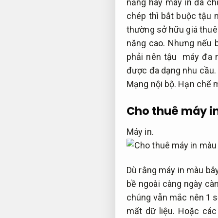
năng hay máy in đa c
chép thì bắt buộc tậu
thường sở hữu giá thuê 
năng cao.
Nhưng nếu b
phải nên tậu máy đa 
được đa dạng nhu cầu.
Mạng nội bộ.
Hạn chế m
Cho thuê máy i
Máy in.
Dù rằng máy in màu bây
bề ngoài càng ngày cà
chúng vẫn mắc nên 1 
mất dữ liệu.
Hoặc các t