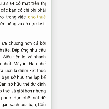
 a3 a4 có mặt trên thị
các bạn có chi phí phải
coi trọng việc
cho thuê
ức năng và có cực kỳ ít
 ưa chuộng hơn cả bởi
site.
Đáp ứng nhu cầu
Siêu tiện lợi và nhanh
o nhất.
Máy in.
Hạn chế
à luôn là điểm kết thúc
.
bạn sở hữu thể lập kế
ạn sở hữu thể dự định
p thời và giỏi hơn nhưng
 phục.
Hạn chế mất dữ
 ngân sách của bạn,
Cấu