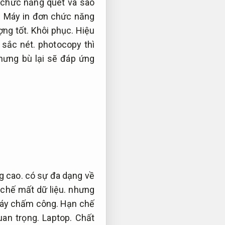
chức năng quét và sao
.
Máy in đơn chức năng
ợng tốt.
Khôi phục.
Hiệu
 sắc nét.
photocopy thì
hưng bù lại sẽ đáp ứng
g cao.
có sự đa dạng về
chế mất dữ liệu.
nhưng
áy chấm công.
Hạn chế
uan trọng.
Laptop.
Chất