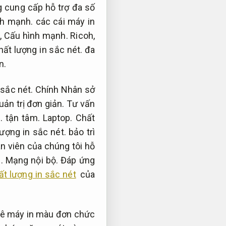
 cung cấp hỗ trợ đa số
nh mạnh.
các cái máy in
,
Cấu hình mạnh.
Ricoh,
hất lượng in sắc nét.
đa
n.
 sắc nét.
Chính Nhân sở
uản trị đơn giản.
Tư vấn
.
tận tâm.
Laptop.
Chất
ượng in sắc nét.
bảo trì
 viên của chúng tôi hỗ
n.
Mạng nội bộ.
Đáp ứng
t lượng in sắc nét
của
huê máy in màu đơn chức