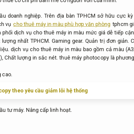
o thuê có chi phí đam mê có nguồn vốn của mình.
ầu doanh nghiệp.
Trên địa bàn TPHCM sở hữu cực kỳ
ch vụ
cho thuê máy in màu phù hợp văn phòng
tphcm gi
phối dịch vụ cho thuê máy in màu mức giá dễ tiếp cận
t lượng nhất TPHCM.
Gaming gear.
Quản trị đơn giản.
C
iệu.
dịch vụ cho thuê máy in màu bao gồm cả màu (A3
),
Chất lượng in sắc nét.
thuê máy photocopy là phương 
 cao.
opy theo yêu cầu giảm lỗi hệ thống
đầu tư máy.
Nâng cấp linh hoạt.