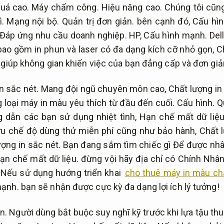
quá cao.
Máy chấm công.
Hiệu năng cao.
Chúng tôi cũng
ì.
Mạng nội bộ.
Quản trị đơn giản.
bên cạnh đó,
Cấu hì
Đáp ứng nhu cầu doanh nghiệp.
HP,
Cấu hình mạnh.
Dell
ao gồm in phun và laser có đa dạng kích cỡ nhỏ gọn,
C
 giúp không gian khiến việc của bạn đẳng cấp và đơn giả
n sắc nét.
Mang đội ngũ chuyên môn cao,
Chất lượng in
loại máy in màu yêu thích từ đầu đến cuối.
Cấu hình.
Q
g dẫn các bạn sử dụng nhiệt tình,
Hạn chế mất dữ liệu
u chế độ dùng thử miễn phí cũng như bảo hành,
Chất l
ượng in sắc nét.
Bạn đang sắm tìm chiếc gì Để được nhân
ạn chế mất dữ liệu.
đừng vội hãy địa chỉ có Chính Nhâ
Nếu sử dụng hướng triển khai
cho thuê máy in màu chấ
mạnh.
bạn sẽ nhận được cực kỳ đa dạng lợi ích lý tưởng!
n.
Người dùng bắt buộc suy nghĩ kỹ trước khi lựa tậu t