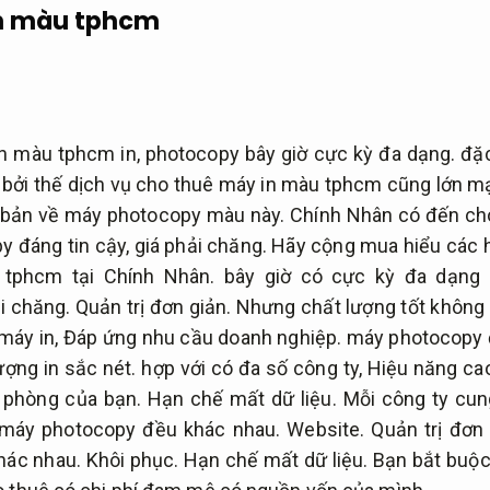
n màu tphcm
n màu tphcm in, photocopy bây giờ cực kỳ đa dạng. đặc
nh bởi thế dịch vụ cho thuê máy in màu tphcm cũng lớn 
bản về máy photocopy màu này. Chính Nhân có đến cho 
 đáng tin cậy, giá phải chăng. Hãy cộng mua hiểu các 
tphcm tại Chính Nhân. bây giờ có cực kỳ đa dạng
i chăng.
Quản trị đơn giản.
Nhưng chất lượng tốt không
máy in,
Đáp ứng nhu cầu doanh nghiệp.
máy photocopy 
ượng in sắc nét.
hợp với có đa số công ty,
Hiệu năng ca
 phòng của bạn.
Hạn chế mất dữ liệu.
Mỗi công ty cun
máy photocopy đều khác nhau.
Website.
Quản trị đơn 
khác nhau.
Khôi phục.
Hạn chế mất dữ liệu.
Bạn bắt buộc