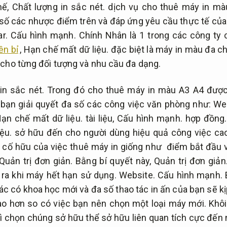
hế,
Chất lượng in sắc nét.
dịch vụ cho thuê máy in màu
số các nhược điểm trên và đáp ứng yêu cầu thực tế của 
r.
Cấu hình mạnh.
Chính Nhân là 1 trong các công ty 
ền bỉ
,
Hạn chế mất dữ liệu.
đặc biệt là máy in màu đa ch
 cho từng đối tượng và nhu cầu đa dạng.
in sắc nét.
Trong đó cho thuê máy in màu A3 A4 được
 bạn giải quyết đa số các công việc văn phòng như:
Web
ạn chế mất dữ liệu.
tài liệu,
Cấu hình mạnh.
hợp đồng… 
ệu.
sở hữu đến cho người dùng hiệu quả công việc ca
 cố hữu của việc thuê máy in giống như điểm bắt đầu v
Quản trị đơn giản.
Bằng bí quyết này,
Quản trị đơn giản
 ra khi máy hết hạn sử dụng.
Website.
Cấu hình mạnh.
B
ác có khoa học mới và đa số thao tác in ấn của bạn sẽ kị
o hơn so có việc bạn nên chọn một loại máy mới.
Khôi
ì chọn chúng sở hữu thể sở hữu liên quan tích cực đến