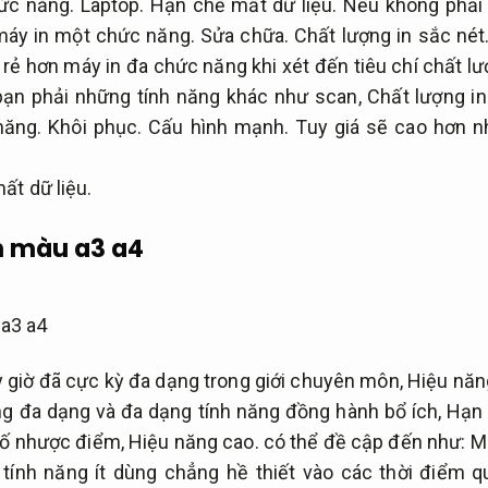
hức năng.
Laptop.
Hạn chế mất dữ liệu.
Nếu không phải 
 máy in một chức năng.
Sửa chữa.
Chất lượng in sắc nét
rẻ hơn máy in đa chức năng khi xét đến tiêu chí chất lư
ạn phải những tính năng khác như scan,
Chất lượng in
năng.
Khôi phục.
Cấu hình mạnh.
Tuy giá sẽ cao hơn n
ất dữ liệu.
n màu a3 a4
 giờ đã cực kỳ đa dạng trong giới chuyên môn,
Hiệu năn
ng đa dạng và đa dạng tính năng đồng hành bổ ích,
Hạn 
số nhược điểm,
Hiệu năng cao.
có thể đề cập đến như:
M
ính năng ít dùng chẳng hề thiết vào các thời điểm q