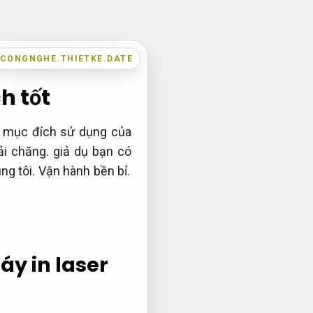
CONGNGHE.THIETKE.DATE
h tốt
g mục đích sử dụng của
hải chăng. giả dụ bạn có
ng tôi.
Vận hành bền bỉ.
y in laser