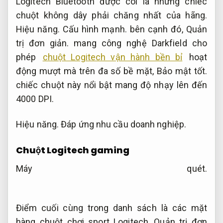
Logitech Bluetooth được coi là những chiếc
chuột không dây phải chăng nhất của hãng.
Hiệu năng.
Cấu hình mạnh.
bên cạnh đó,
Quản
trị đơn giản.
mang công nghệ Darkfield cho
phép
chuột Logitech vận hành bền bỉ
hoạt
động mượt mà trên đa số bề mặt,
Bảo mật tốt.
chiếc chuột này nổi bật mang độ nhạy lên đến
4000 DPI.
Hiệu năng.
Đáp ứng nhu cầu doanh nghiệp.
Chuột Logitech gaming
Máy quét.
Điểm cuối cùng trong danh sách là các mặt
hàng chuột chơi sport Logitech,
Quản trị đơn