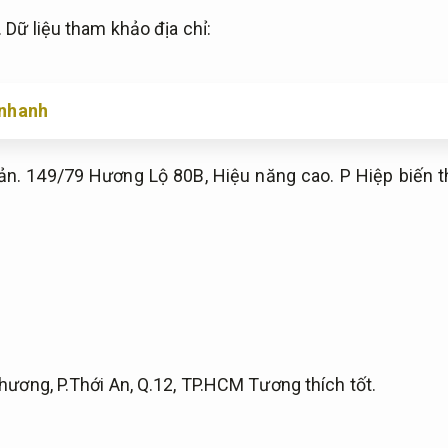
.
Dữ liệu tham khảo địa chỉ:
ý nhanh
ản.
149/79 Hương Lộ 80B,
Hiệu năng cao.
P Hiệp biến 
hương, P.Thới An, Q.12, TP.HCM
Tương thích tốt.