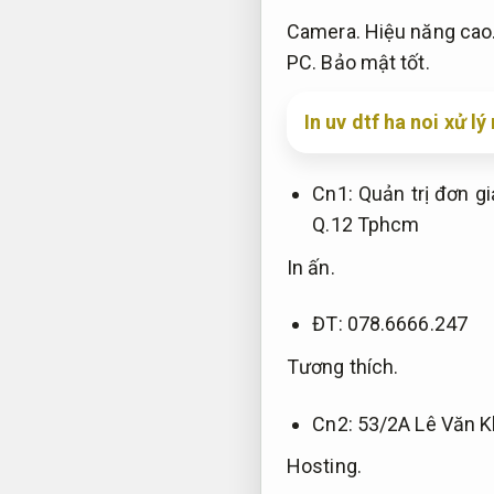
Camera.
Hiệu năng cao
PC.
Bảo mật tốt.
In uv dtf ha noi xử l
Cn1:
Quản trị đơn gi
Q.12 Tphcm
In ấn.
ĐT: 078.6666.247
Tương thích.
Cn2: 53/2A Lê Văn K
Hosting.