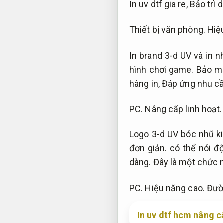
In uv dtf gia re,
Bảo trì 
Thiết bị văn phòng.
Hiệ
In brand 3-d UV và in 
hình chơi game.
Bảo mậ
hàng in,
Đáp ứng nhu cầ
PC.
Nâng cấp linh hoạt.
Logo 3-d UV bóc nhũ ki
đơn giản.
có thể nói độ
dàng.
Đây là một chức n
PC.
Hiệu năng cao.
Đườn
In uv dtf hcm nâng c