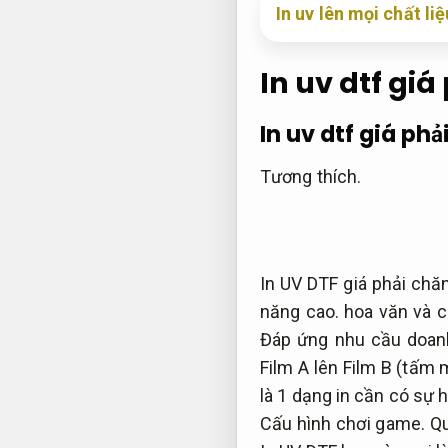
In uv lên mọi chất l
In uv dtf giá
In uv dtf giá phả
Tương thích.
In UV DTF giá phải chăn
năng cao.
hoa văn và ch
Đáp ứng nhu cầu doan
Film A lên Film B (tấm 
là 1 dạng in cần có sự h
Cấu hình chơi game.
Qu