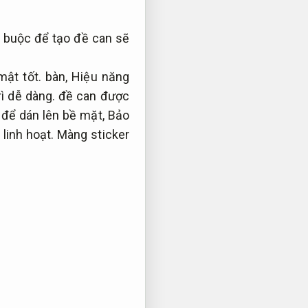
t buộc để tạo đề can sẽ
mật tốt.
bàn,
Hiệu năng
rì dễ dàng.
đề can được
 để dán lên bề mặt,
Bảo
linh hoạt.
Màng sticker