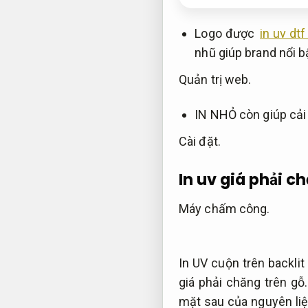
Logo được
in uv dtf
nhũ giúp brand nổi b
Quản trị web.
IN NHỎ còn giúp cải
Cài đặt.
In uv giá phải c
Máy chấm công.
In UV cuộn trên backlit
giá phải chăng trên gỗ
mặt sau của nguyên liệ