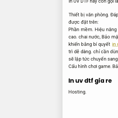
In UV DTF hay còn gọi là
Thiết bị văn phòng.
Đáp
được đặt trên:
Phần mềm.
Hiệu năng 
cao.
chai nước,
Bảo mật
khiến bằng bí quyết
in
trì dễ dàng.
chỉ cần dùn
sẽ lập tức chuyển sang
Cấu hình chơi game.
Bả
In uv dtf gia re
Hosting.