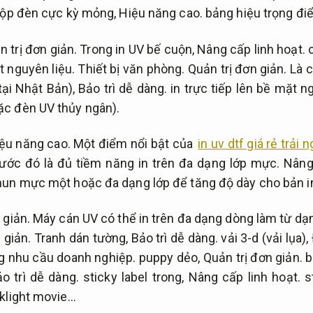
hộp đèn cực kỳ mỏng,
Hiệu năng cao.
bảng hiệu trọng đi
n trị đơn giản.
Trong in UV bế cuộn,
Nâng cấp linh hoạt.
c
t nguyên liệu.
Thiết bị văn phòng.
Quản trị đơn giản.
Là c
tại Nhật Bản),
Bảo trì dễ dàng.
in trực tiếp lên bề mặt n
ặc đèn UV thủy ngân).
ệu năng cao.
Một điểm nổi bật của
in uv dtf giá rẻ trải
rước đó là đủ tiềm năng in trên đa dạng lớp mực.
Nâng
hun mực một hoặc đa dạng lớp để tăng độ dày cho bản i
 giản.
Máy cán UV có thể in trên đa dạng dòng làm từ dạ
 giản.
Tranh dán tường,
Bảo trì dễ dàng.
vải 3-d (vải lụa),
g nhu cầu doanh nghiệp.
puppy dẻo,
Quản trị đơn giản.
b
o trì dễ dàng.
sticky label trong,
Nâng cấp linh hoạt.
st
klight movie…