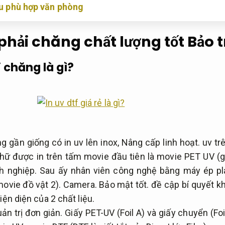
iệu phù hợp văn phòng
 phải chăng chất lượng tốt
Bảo t
i chăng là gì?
g gần giống có in uv lên inox,
Nâng cấp linh hoạt.
uv trê
ữ được in trên tấm movie đầu tiên là movie PET UV (gọ
h nghiệp.
Sau ấy nhân viên công nghệ bằng máy ép pla
movie đồ vật 2).
Camera.
Bảo mật tốt.
đề cập bí quyết k
iện diện của 2 chất liệu.
ản trị đơn giản.
Giấy PET-UV (Foil A) và giấy chuyển (Foi