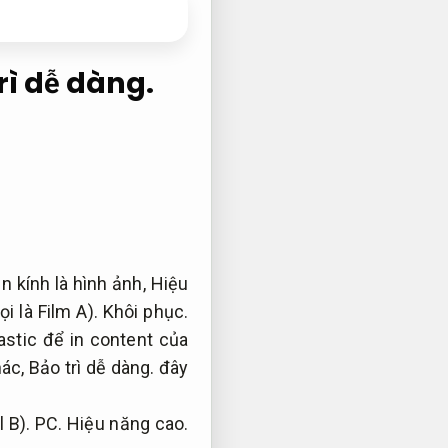
rì dễ dàng.
n kính là hình ảnh,
Hiệu
i là Film A).
Khôi phục.
stic để in content của
hác,
Bảo trì dễ dàng.
đây
l B).
PC.
Hiệu năng cao.