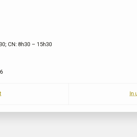
30; CN: 8h30 – 15h30
06
t
In 