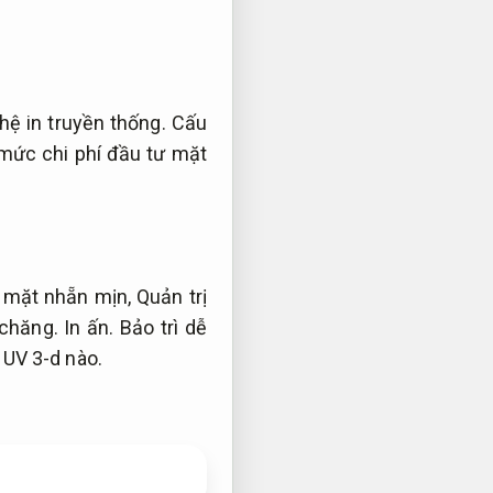
hệ in truyền thống.
Cấu
mức chi phí đầu tư mặt
ề mặt nhẵn mịn,
Quản trị
 chăng.
In ấn.
Bảo trì dễ
 UV 3-d nào.