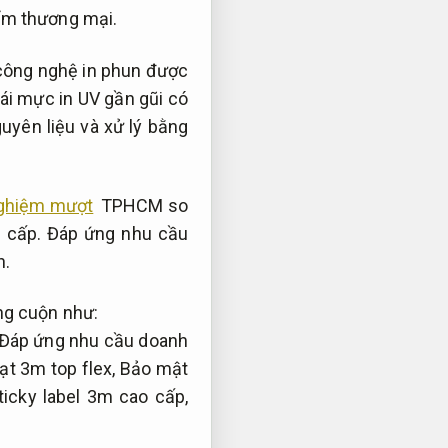
ểm thương mại.
ông nghệ in phun được
ái mực in UV gần gũi có
guyên liệu và xử lý bằng
 nghiệm mượt
TPHCM so
 cấp.
Đáp ứng nhu cầu
n.
ng cuộn như:
Đáp ứng nhu cầu doanh
ạt 3m top flex,
Bảo mật
icky label 3m cao cấp,