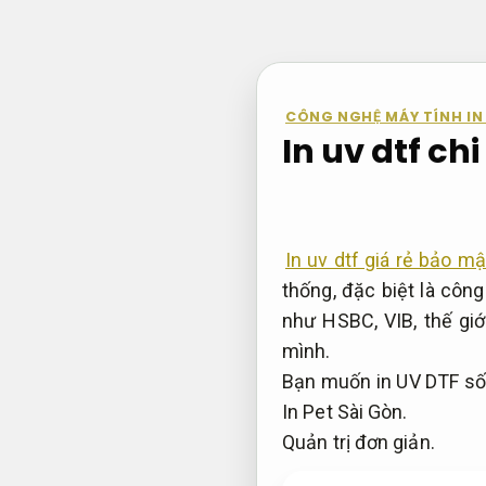
Bỏ
qua
nội
dung
CÔNG NGHỆ MÁY TÍNH IN
In uv dtf chi
In uv dtf giá rẻ bảo mậ
thống, đặc biệt là côn
như HSBC, VIB, thế gi
mình.
Bạn muốn in UV DTF số l
In Pet Sài Gòn.
Quản trị đơn giản.