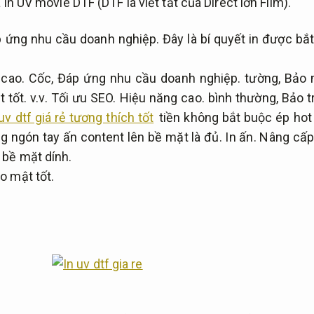
 in UV movie DTF (DTF là viết tắt của Direct lớn Film).
 ứng nhu cầu doanh nghiệp.
Đây là bí quyết in được bắ
cao.
Cốc,
Đáp ứng nhu cầu doanh nghiệp.
tường,
Bảo 
 tốt.
v.v.
Tối ưu SEO.
Hiệu năng cao.
bình thường,
Bảo t
 uv dtf giá rẻ tương thích tốt
tiền không bắt buộc ép hot
g ngón tay ấn content lên bề mặt là đủ.
In ấn.
Nâng cấp 
 bề mặt dính.
o mật tốt.