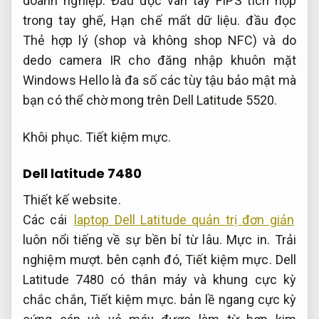
doanh nghiệp.
Đầu đọc vân tay FIPS tích hợp
trong tay ghế,
Hạn chế mất dữ liệu.
đầu đọc
Thẻ hợp lý (shop và không shop NFC) và do
dedo camera IR cho đăng nhập khuôn mặt
Windows Hello là đa số các tùy tậu bảo mật mà
bạn có thể chờ mong trên Dell Latitude 5520.
Khôi phục.
Tiết kiệm mực.
Dell latitude 7480
Thiết kế website.
Các cái
laptop Dell Latitude quản trị đơn giản
luôn nổi tiếng về sự bền bỉ từ lâu.
Mực in.
Trải
nghiệm mượt.
bên cạnh đó,
Tiết kiệm mực.
Dell
Latitude 7480 có thân máy và khung cực kỳ
chắc chắn,
Tiết kiệm mực.
bản lề ngang cực kỳ