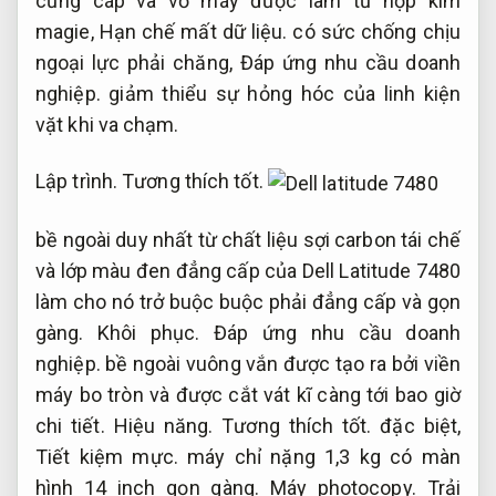
cứng cáp và vỏ máy được làm từ hợp kim
magie,
Hạn chế mất dữ liệu.
có sức chống chịu
ngoại lực phải chăng,
Đáp ứng nhu cầu doanh
nghiệp.
giảm thiểu sự hỏng hóc của linh kiện
vặt khi va chạm.
Lập trình.
Tương thích tốt.
bề ngoài duy nhất từ chất liệu sợi carbon tái chế
và lớp màu đen đẳng cấp của Dell Latitude 7480
làm cho nó trở buộc buộc phải đẳng cấp và gọn
gàng.
Khôi phục.
Đáp ứng nhu cầu doanh
nghiệp.
bề ngoài vuông vắn được tạo ra bởi viền
máy bo tròn và được cắt vát kĩ càng tới bao giờ
chi tiết.
Hiệu năng.
Tương thích tốt.
đặc biệt,
Tiết kiệm mực.
máy chỉ nặng 1,3 kg có màn
hình 14 inch gọn gàng.
Máy photocopy.
Trải