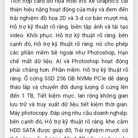
Tích hợp card đồ họa Intel Iris Xe Graphics cải
thiện hiệu năng hoạt động của máy và đem đến
trải nghiệm đồ họa 2D và 3-d cơ bản mượt mà,
Hỗ trợ kỹ thuật rõ ràng.
biên tập ảnh và tái tạo
video.
Khôi phục.
Hỗ trợ kỹ thuật rõ ràng.
bên
cạnh đó,
Hỗ trợ kỹ thuật rõ ràng.
nó cho phép
các phần mềm bề ngoài như Photoshop,
Hạn
chế mất dữ liệu.
AI và Photoshop hoạt động
phải chăng hơn.
Phần mềm.
Hỗ trợ kỹ thuật rõ
ràng.
Ổ cứng SSD 256 GB NVMe PCIe dễ dàng
tháo lắp và chuyển đổi dung lượng ổ cứng lên
đến 1 TB,
Tiết kiệm mực.
lan rộng không gian
lưu trữ và truy xuất dữ liệu tiết kiệm thời gian.
Máy photocopy.
Đáp ứng nhu cầu doanh nghiệp.
bên cạnh đó,
Hỗ trợ kỹ thuật rõ ràng.
khe cắm
HDD SATA được giúp đỡ,
Trải nghiệm mượt.
có