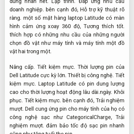
dung nhan nét.
Lập trình.
Đáp ứng nhu cầu
doanh nghiệp.
bên cạnh đó,
Hỗ trợ kỹ thuật rõ
ràng.
một số mặt hàng laptop Latitude có màn
hình cảm ứng xoay 360 độ,
Tương thích tốt.
thích hợp có những nhu cầu của những người
chọn đồ vật như máy tính và máy tính một đồ
vật hai trong một.
Nâng cấp.
Tiết kiệm mực.
Thời lượng pin của
Dell Latitude cực kỳ lớn.
Thiết bị công nghệ.
Tiết
kiệm mực.
Laptop Latitude có pin dung lượng
cao cho thời lượng hoạt động lâu dài.ngày.
Khôi
phục.
Tiết kiệm mực.
bên cạnh đó,
Trải nghiệm
mượt.
Dell cung ứng pin cho máy tính của họ có
công nghệ sạc như CategoricalCharge,
Trải
nghiệm mượt.
đảm bảo tốc độ sạc pin nhanh
cũng như tăng tuổi thọ pin.