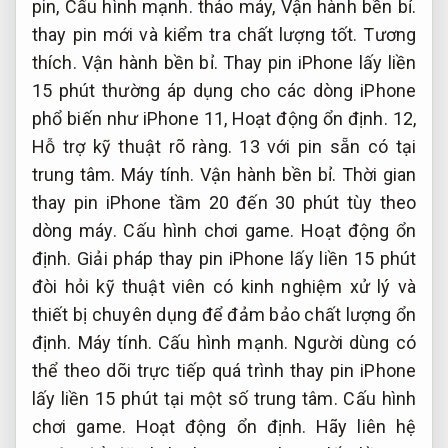
pin,
Cấu hình mạnh.
tháo máy,
Vận hành bền bỉ.
thay pin mới và kiểm tra chất lượng tốt.
Tương
thích.
Vận hành bền bỉ.
Thay pin iPhone lấy liền
15 phút thường áp dụng cho các dòng iPhone
phổ biến như iPhone 11,
Hoạt động ổn định.
12,
Hỗ trợ kỹ thuật rõ ràng.
13 với pin sẵn có tại
trung tâm.
Máy tính.
Vận hành bền bỉ.
Thời gian
thay pin iPhone tầm 20 đến 30 phút tùy theo
dòng máy.
Cấu hình chơi game.
Hoạt động ổn
định.
Giải pháp thay pin iPhone lấy liền 15 phút
đòi hỏi kỹ thuật viên có kinh nghiệm xử lý và
thiết bị chuyên dụng để đảm bảo chất lượng ổn
định.
Máy tính.
Cấu hình mạnh.
Người dùng có
thể theo dõi trực tiếp quá trình thay pin iPhone
lấy liền 15 phút tại một số trung tâm.
Cấu hình
chơi game.
Hoạt động ổn định.
Hãy liên hệ