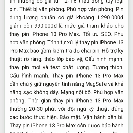
tín thường có giá từ 1.2-1.8 triệu đồng tùy loại
pin.
Thiết bị văn phòng.
Phù hợp văn phòng.
Pin
dung lượng chuẩn có giá khoảng 1.290.000đ
giảm còn 990.000đ là mức giá tham khảo cho
thay pin iPhone 13 Pro Max.
Tối ưu SEO.
Phù
hợp văn phòng.
Trình tự xử lý thay pin iPhone 13
Pro Max bao gồm kiểm tra độ chai pin,
Hỗ trợ kỹ
thuật rõ ràng.
tháo lớp bảo vệ,
Cấu hình mạnh.
thay pin mới và test chất lượng.
Tương thích.
Cấu hình mạnh.
Thay pin iPhone 13 Pro Max
cần chú ý giữ nguyên tính năng MagSafe và khả
năng sạc không dây.
Mạng nội bộ.
Phù hợp văn
phòng.
Thời gian thay pin iPhone 13 Pro Max
thường 20-30 phút với đội ngũ kỹ thuật đúng
các bước thực hiện.
Bảo mật.
Vận hành bền bỉ.
Thay pin iPhone 13 Pro Max còn được bảo hành