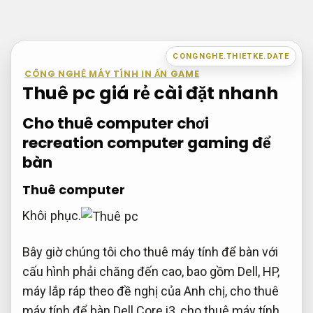
Bỏ
qua
nội
CONGNGHE.THIETKE.DATE
dung
CÔNG NGHỆ MÁY TÍNH IN ẤN GAME
Thuê pc giá rẻ cài đặt nhanh
Cho thuê computer chơi
recreation computer gaming để
bàn
Thuê computer
Khôi phục.
Bây giờ chúng tôi cho thuê máy tính để bàn với
cấu hình phải chăng đến cao, bao gồm Dell, HP,
máy lắp ráp theo đề nghị của Anh chị, cho thuê
máy tính để bàn Dell Core i3, cho thuê máy tính