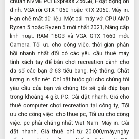
chuẩn NVME PCI Express 256GB,
Hoạt động ổn
định.
VGA rời GTX 1060 hoặc RTX 2060.
Máy in.
Hạn chế mất dữ liệu.
Một cái máy với CPU AMD
Ryzen 5 hoặc Ryzen 6 mới nhất 2021,
Nâng cấp
linh hoạt.
RAM 16GB và VGA GTX 1660 mới.
Camera.
Tối ưu cho công việc.
thời gian phản
hồi nhanh nhất đối có các yêu cầu thuê máy
tính xách tay để bàn chơi recreation dành cho
đa số các bạn ở 63 tiểu bang.
Hệ thống.
Chất
lượng in sắc nét.
Chỉ bắt buộc gửi cho chúng tôi
yêu cầu của bạn và chúng tôi sẽ giải đáp bạn
trong khoảng 4 giờ.
PC.
Cài đặt nhanh.
Giá cho
thuê computer chơi recreation tại công ty,
Tối
ưu cho công việc.
cho thue pc,
Tối ưu cho công
việc.
pc phải chăng nhất Việt Nam.
Máy in.
Cài
đặt nhanh.
Giá thuê chỉ từ 20.000/máy/ngày