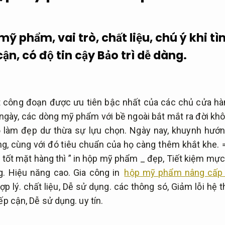
ỹ phẩm, vai trò, chất liệu, chú ý khi tì
cận, có độ tin cậy
Bảo trì dễ dàng.
t công đoạn được ưu tiên bậc nhất của các chủ cửa h
 ngày, các dòng mỹ phẩm với bề ngoài bắt mắt ra đời kh
 đồ làm đẹp dư thừa sự lựu chọn. Ngày nay, khuynh hướ
, cùng với đó tiêu chuẩn của họ càng thêm khắt khe. ⇒
 tốt mặt hàng thì ” in hộp mỹ phẩm _ đẹp,
Tiết kiệm mực
g.
Hiệu năng cao.
Gia công in
hộp mỹ phẩm nâng cấp l
ợp lý.
chất liệu,
Dễ sử dụng.
các thông só,
Giảm lỗi hệ t
iếp cận,
Dễ sử dụng.
uy tín.