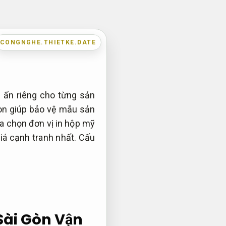
CONGNGHE.THIETKE.DATE
 ấn riêng cho từng sản
òn giúp bảo vệ mẫu sản
ựa chọn đơn vị in hộp mỹ
giá cạnh tranh nhất.
Cấu
 Sài Gòn
Vận