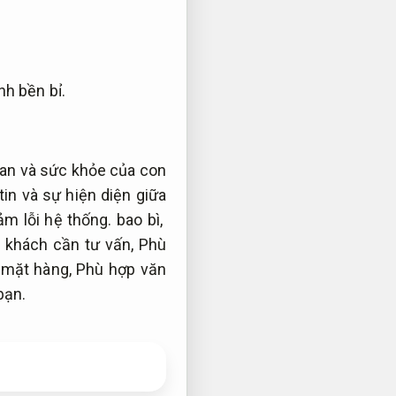
h bền bỉ.
an và sức khỏe của con
in và sự hiện diện giữa
ảm lỗi hệ thống.
bao bì,
 khách cần tư vấn,
Phù
 mặt hàng,
Phù hợp văn
bạn.