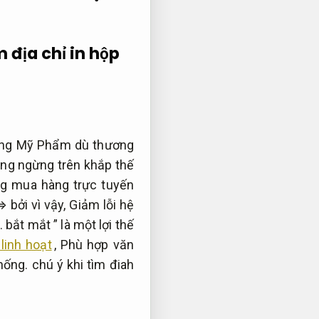
m địa chỉ in hộp
àng Mỹ Phẩm dù thương
ông ngừng trên khắp thế
ng mua hàng trực tuyến
 bởi vì vậy,
Giảm lỗi hệ
.
bắt mắt ” là một lợi thế
inh hoạt
,
Phù hợp văn
hống.
chú ý khi tìm điah