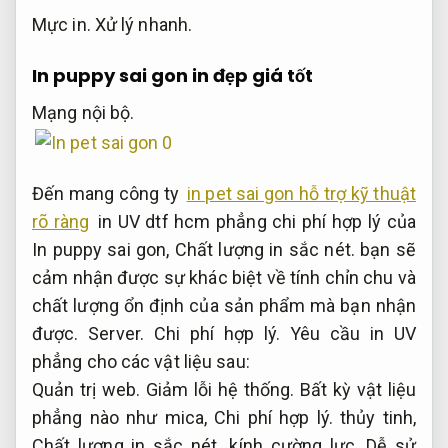
Mực in.
Xử lý nhanh.
In puppy sai gon in đẹp giá tốt
Mạng nội bộ.
Đến mang công ty
in pet sai gon hỗ trợ kỹ thuật
rõ ràng
in UV dtf hcm phẳng chi phí hợp lý của
In puppy sai gon,
Chất lượng in sắc nét.
bạn sẽ
cảm nhận được sự khác biệt về tính chỉn chu và
chất lượng ổn định của sản phẩm mà bạn nhận
được.
Server.
Chi phí hợp lý.
Yêu cầu in UV
phẳng cho các vật liệu sau:
Quản trị web.
Giảm lỗi hệ thống.
Bất kỳ vật liệu
phẳng nào như mica,
Chi phí hợp lý.
thủy tinh,
Chất lượng in sắc nét.
kính cường lực,
Dễ sử