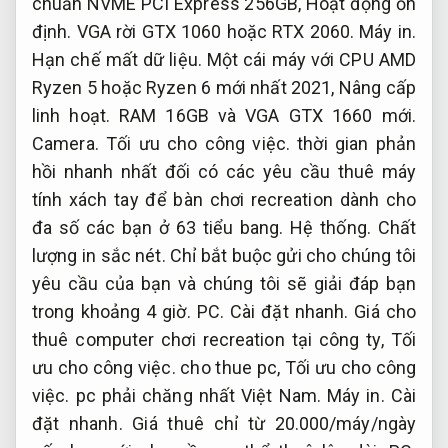
chuẩn NVME PCI Express 256GB,
Hoạt động ổn
định.
VGA rời GTX 1060 hoặc RTX 2060.
Máy in.
Hạn chế mất dữ liệu.
Một cái máy với CPU AMD
Ryzen 5 hoặc Ryzen 6 mới nhất 2021,
Nâng cấp
linh hoạt.
RAM 16GB và VGA GTX 1660 mới.
Camera.
Tối ưu cho công việc.
thời gian phản
hồi nhanh nhất đối có các yêu cầu thuê máy
tính xách tay để bàn chơi recreation dành cho
đa số các bạn ở 63 tiểu bang.
Hệ thống.
Chất
lượng in sắc nét.
Chỉ bắt buộc gửi cho chúng tôi
yêu cầu của bạn và chúng tôi sẽ giải đáp bạn
trong khoảng 4 giờ.
PC.
Cài đặt nhanh.
Giá cho
thuê computer chơi recreation tại công ty,
Tối
ưu cho công việc.
cho thue pc,
Tối ưu cho công
việc.
pc phải chăng nhất Việt Nam.
Máy in.
Cài
đặt nhanh.
Giá thuê chỉ từ 20.000/máy/ngày