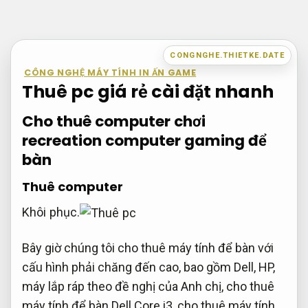
Bỏ
qua
nội
CONGNGHE.THIETKE.DATE
dung
CÔNG NGHỆ MÁY TÍNH IN ẤN GAME
Thuê pc giá rẻ cài đặt nhanh
Cho thuê computer chơi
recreation computer gaming để
bàn
Thuê computer
Khôi phục.
Bây giờ chúng tôi cho thuê máy tính để bàn với
cấu hình phải chăng đến cao, bao gồm Dell, HP,
máy lắp ráp theo đề nghị của Anh chị, cho thuê
máy tính để bàn Dell Core i3, cho thuê máy tính